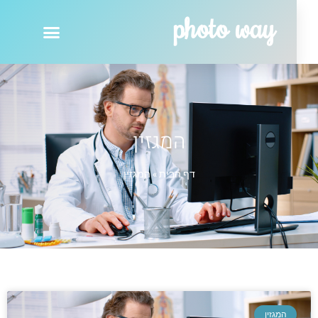
photo way
המגזין
דף הבית
»
המגזין
המגזין